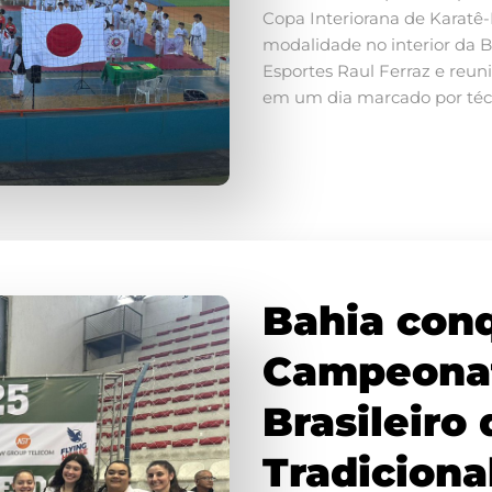
Copa Interiorana de Karatê
modalidade no interior da 
Esportes Raul Ferraz e reuniu
em um dia marcado por técni
Bahia conq
Campeonat
Brasileiro
Tradiciona