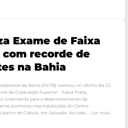
za Exame de Faixa
5 com recorde de
tes na Bahia
adicional da Bahia (FKTB) realizou, no último dia 22
me de Graduação Superior – Faixa Preta,
o importante para o desenvolvimento da
ame aconteceu nas instalações do Centro
o bairro do Cabula, em Salvador. Ao todo, ... Ler mais