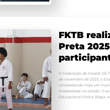
FKTB reali
Preta 202
participan
A Federação de Karatê-Dô Tr
de novembro de 2025, o Exa
consolidando mais um marc
modalidade no estado. O ex
Educacional Vitória Régia, n