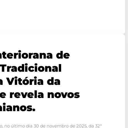
nteriorana de
Tradicional
 Vitória da
e revela novos
aianos.
co, no último dia 30 de novembro de 2025, da 32ª