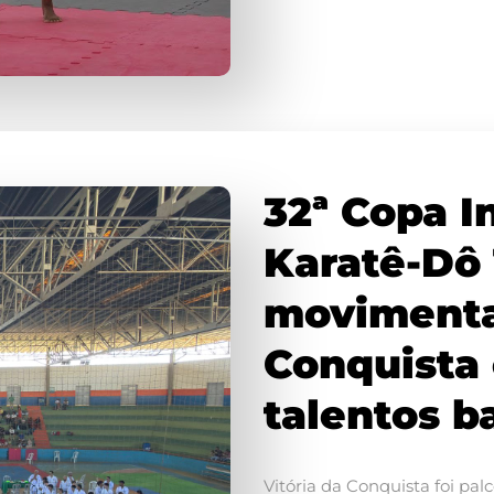
32ª Copa I
Karatê-Dô 
movimenta
Conquista 
talentos b
Vitória da Conquista foi pal