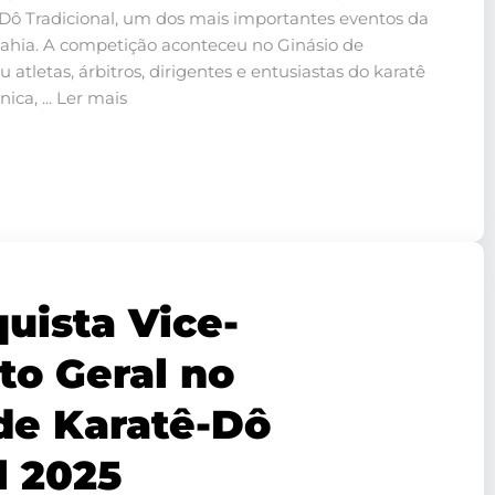
-Dô Tradicional, um dos mais importantes eventos da
Bahia. A competição aconteceu no Ginásio de
 atletas, árbitros, dirigentes e entusiastas do karatê
ca, ... Ler mais
uista Vice-
o Geral no
 de Karatê-Dô
l 2025