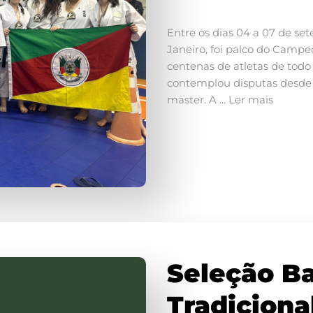
Entre os dias 04 a 07 de set
Janeiro, foi palco do Campe
centenas de atletas de todo
contemplou disputas desde a
master. A ... Ler mais
Seleção B
Tradiciona