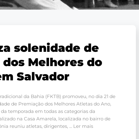
za solenidade de
 dos Melhores do
em Salvador
radicional da Bahia (FKTB) promoveu, no dia 21 de
dade de Premiação dos Melhores Atletas do Ano,
 da temporada em todas as categorias da
alizado na Casa Amarela, localizada no bairro de
ia reuniu atletas, dirigentes, ... Ler mais