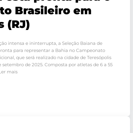
o Brasileiro em
s (RJ)
ão intensa e ininterrupta, a Seleção Baiana de
 pronta para representar a Bahia no Campeonato
icional, que será realizado na cidade de Teresópolis
de setembro de 2025. Composta por atletas de 6 a 55
 Ler mais