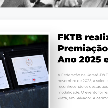
FKTB reali
Premiação
Ano 2025 
A Federação de Karatê-Dô T
novembro de 2025, a soleni
reconhecendo os destaques
modalidade. O evento foi re
Piatã, em Salvador. A cerimôn