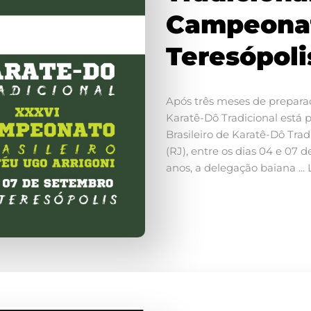
Campeonat
Teresópoli
Após três meses de preparaç
Karatê-Dô Tradicional está
Brasileiro de Karatê-Dô Trad
(RJ), entre os dias 04 e 07 
anos, a delegação baiana ...