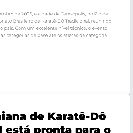
embro de 2025, a cidade de Teresópolis, no Rio de
onato Brasileiro de Karatê-Dô Tradicional, reunindo
 o país. Com um excelente nível técnico, o evento
s categorias de base até os atletas da categoria
aiana de Karatê-Dô
l está pronta para o