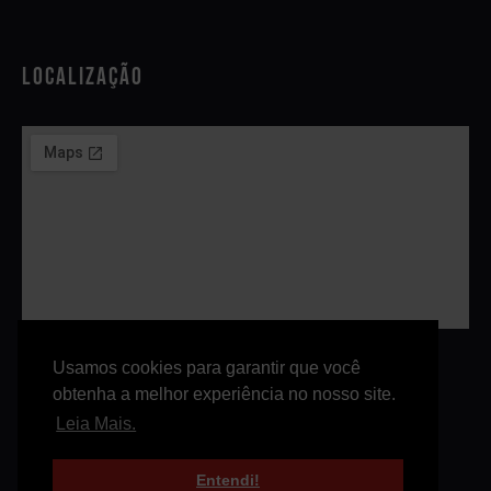
Localização
Usamos cookies para garantir que você
obtenha a melhor experiência no nosso site.
© 2023 FKTB. Todos os direitos reservados.
Leia Mais.
Entendi!
Mandacaru