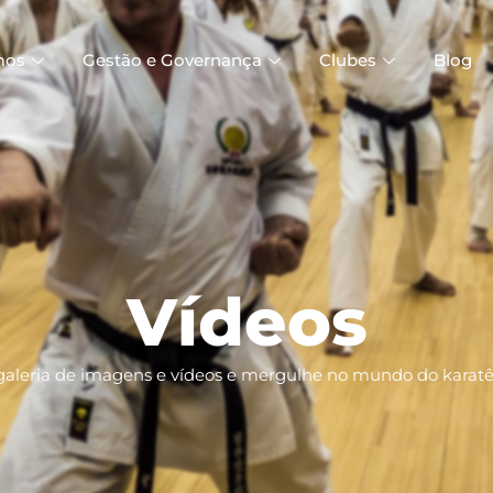
mos
Gestão e Governança
Clubes
Blog
Vídeos
galeria de imagens e vídeos e mergulhe no mundo do karatê-