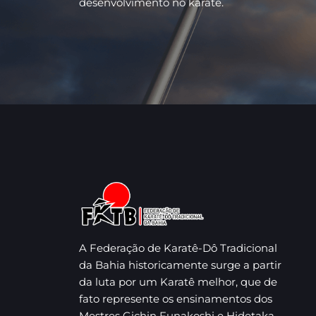
desenvolvimento no karate.
A Federação de Karatê-Dô Tradicional
da Bahia historicamente surge a partir
da luta por um Karatê melhor, que de
fato represente os ensinamentos dos
Mestres Gichin Funakoshi e Hidetaka