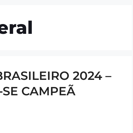
mos
Gestão e Governança
Clubes
Blog
ral
ASILEIRO 2024 –
-SE CAMPEÃ