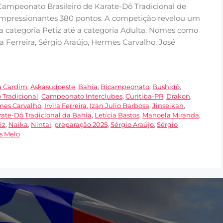
ampeonato Brasileiro de Karate-Dô Tradicional de
 impressionantes 380 pontos. A competição revelou um
 a categoria Petiz até a categoria Adulta. Nomes como
ila Ferreira, Sérgio Araújo, Hermes Carvalho, José
a Cardim
,
Askasudoeste
,
Bahia
,
Bicampeonato
,
Bushidô
,
 Tradicional
,
Campeonato Interclubes
,
Curitiba-PR
,
Drakon
,
mes Carvalho
,
Irvila Ferreira
,
Izan Julio Barbosa
,
Jinseikan
,
rate-Dô Tradicional da Bahia
,
Letícia Bastos
,
Manoela Miranda
,
iz
,
Naika
,
Nintai
,
preparação 2025
,
Sérgio Araújo
,
Sérgio
s Melo