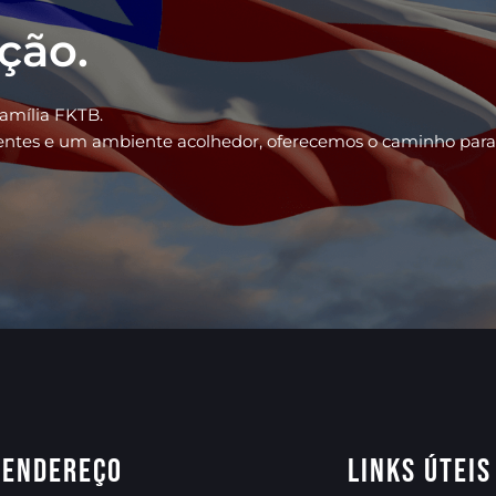
ação.
família FKTB.
ientes e um ambiente acolhedor, oferecemos o caminho para
Endereço
Links úteis