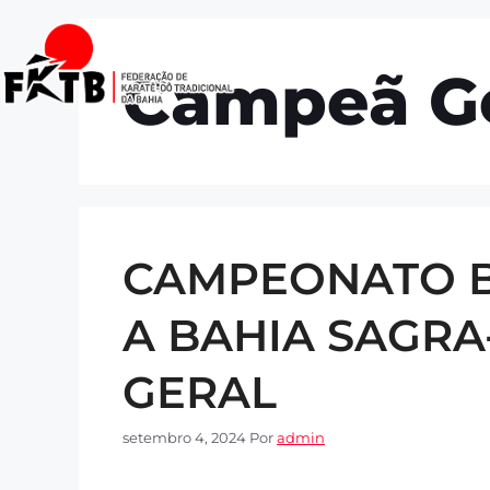
Início
Quem so
Campeã Ge
CAMPEONATO BR
A BAHIA SAGRA
GERAL
setembro 4, 2024
Por
admin