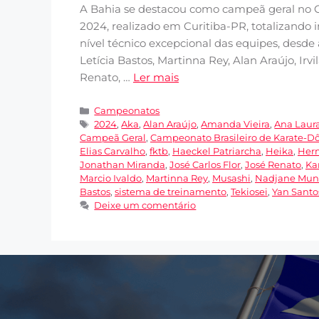
A Bahia se destacou como campeã geral no C
2024, realizado em Curitiba-PR, totalizando
nível técnico excepcional das equipes, desde
Letícia Bastos, Martinna Rey, Alan Araújo, Irv
Renato, …
Ler mais
Campeonatos
2024
,
Aka
,
Alan Araújo
,
Amanda Vieira
,
Ana Laur
Campeã Geral
,
Campeonato Brasileiro de Karate-Dô
Elias Carvalho
,
fktb
,
Haeckel Patriarcha
,
Heika
,
Her
Jonathan Miranda
,
José Carlos Flor
,
José Renato
,
Ka
Marcio Ivaldo
,
Martinna Rey
,
Musashi
,
Nadjane Mun
Bastos
,
sistema de treinamento
,
Tekiosei
,
Yan Santo
Deixe um comentário