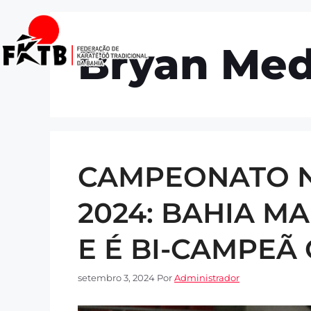
Início
Quem so
Bryan Med
CAMPEONATO 
2024: BAHIA 
E É BI-CAMPEÃ 
setembro 3, 2024
Por
Administrador