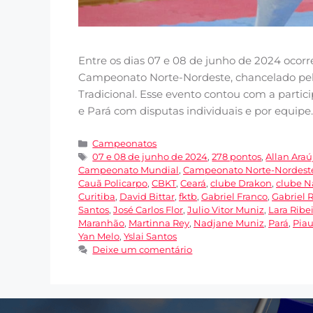
Entre os dias 07 e 08 de junho de 2024 ocorr
Campeonato Norte-Nordeste, chancelado pela
Tradicional. Esse evento contou com a partic
e Pará com disputas individuais e por equipe
Campeonatos
07 e 08 de junho de 2024
,
278 pontos
,
Allan Araú
Campeonato Mundial
,
Campeonato Norte-Nordest
Cauã Policarpo
,
CBKT
,
Ceará
,
clube Drakon
,
clube N
Curitiba
,
David Bittar
,
fktb
,
Gabriel Franco
,
Gabriel R
Santos
,
José Carlos Flor
,
Julio Vitor Muniz
,
Lara Ribe
Maranhão
,
Martinna Rey
,
Nadjane Muniz
,
Pará
,
Piau
Yan Melo
,
Yslai Santos
Deixe um comentário