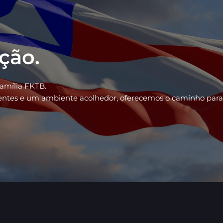
ação.
família FKTB.
ientes e um ambiente acolhedor, oferecemos o caminho para