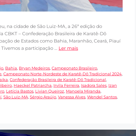
eu, na cidade de São Luiz-MA, a 26ª edição do
 CBKT – Confederação Brasileira de Karatê-Dô
ipação de Estados como Bahia, Maranhão, Ceará, Piauí
. Tivemos a participação …
Ler mais
jo
,
Bahia
,
Bryan Medeiros
,
Campeonato Brasileiro
,
e
,
Campeonato Norte-Nordeste de Karatê-Dô Tradicional 2024
,
aika
,
Confederação Brasileira de Karatê-Dô Tradicional
,
ibeiro
,
Haeckel Patriarcha
,
Irvila Ferreira
,
Isadora Sales
,
Izan
iro
,
Letícia Bastos
,
Livian Queiroz
,
Manoela Miranda
,
í
,
São Luiz-MA
,
Sérgio Araújo
,
Vanessa Alves
,
Wendel Santos
,