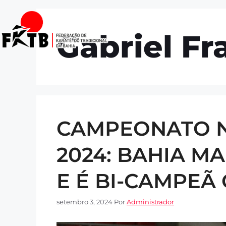
Início
Quem so
Gabriel Fr
CAMPEONATO 
2024: BAHIA 
E É BI-CAMPEÃ 
setembro 3, 2024
Por
Administrador