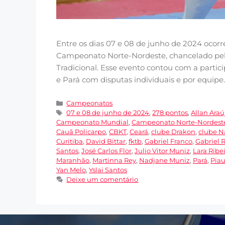
Entre os dias 07 e 08 de junho de 2024 ocorr
Campeonato Norte-Nordeste, chancelado pela
Tradicional. Esse evento contou com a partic
e Pará com disputas individuais e por equipe
Campeonatos
07 e 08 de junho de 2024
,
278 pontos
,
Allan Araú
Campeonato Mundial
,
Campeonato Norte-Nordest
Cauã Policarpo
,
CBKT
,
Ceará
,
clube Drakon
,
clube N
Curitiba
,
David Bittar
,
fktb
,
Gabriel Franco
,
Gabriel R
Santos
,
José Carlos Flor
,
Julio Vitor Muniz
,
Lara Ribe
Maranhão
,
Martinna Rey
,
Nadjane Muniz
,
Pará
,
Piau
Yan Melo
,
Yslai Santos
Deixe um comentário