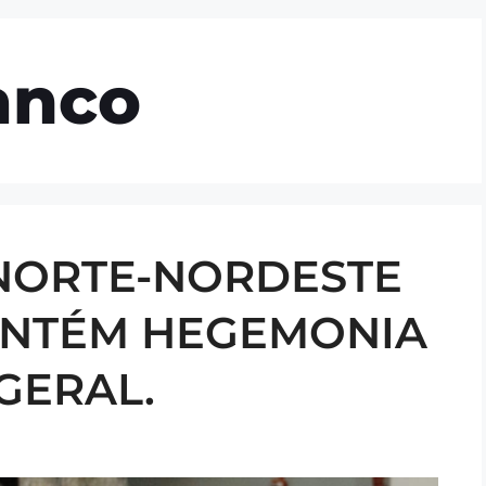
mos
Gestão e Governança
Clubes
Blog
anco
NORTE-NORDESTE
MANTÉM HEGEMONIA
GERAL.