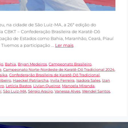
eu, na cidade de São Luiz-MA, a 26ª edição do
 CBKT – Confederação Brasileira de Karatê-Dô
ipação de Estados como Bahia, Maranhão, Ceará, Piauí
. Tivemos a participação …
Ler mais
jo
,
Bahia
,
Bryan Medeiros
,
Campeonato Brasileiro
,
e
,
Campeonato Norte-Nordeste de Karatê-Dô Tradicional 2024
,
aika
,
Confederação Brasileira de Karatê-Dô Tradicional
,
ibeiro
,
Haeckel Patriarcha
,
Irvila Ferreira
,
Isadora Sales
,
Izan
iro
,
Letícia Bastos
,
Livian Queiroz
,
Manoela Miranda
,
í
,
São Luiz-MA
,
Sérgio Araújo
,
Vanessa Alves
,
Wendel Santos
,