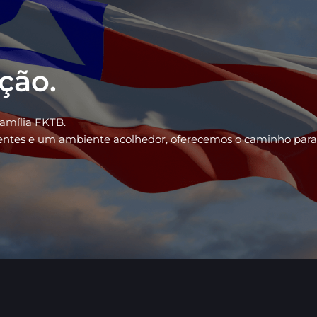
ação.
família FKTB.
ientes e um ambiente acolhedor, oferecemos o caminho para